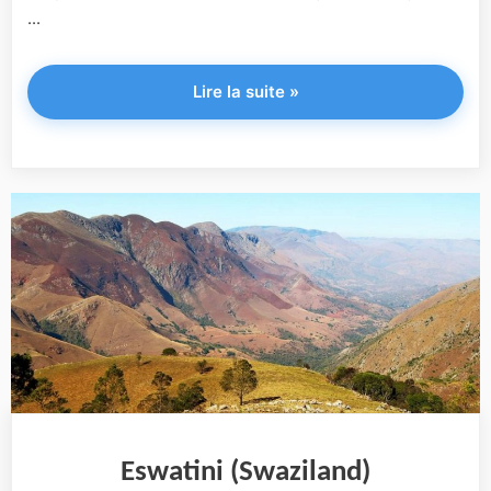
...
"Tanzanie"
Lire la suite
»
Eswatini (Swaziland)