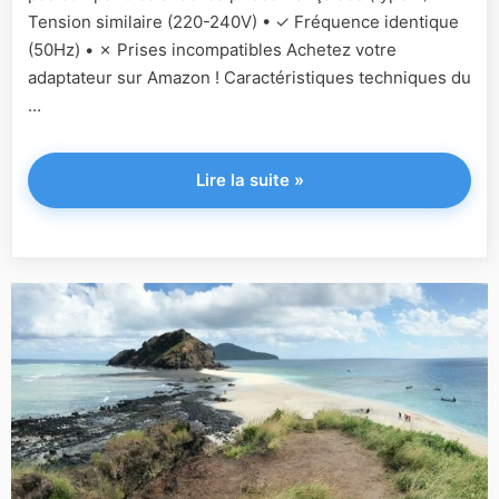
Tension similaire (220-240V) • ✓ Fréquence identique
(50Hz) • ✗ Prises incompatibles Achetez votre
adaptateur sur Amazon ! Caractéristiques techniques du
...
"Zimbabwe"
Lire la suite
»