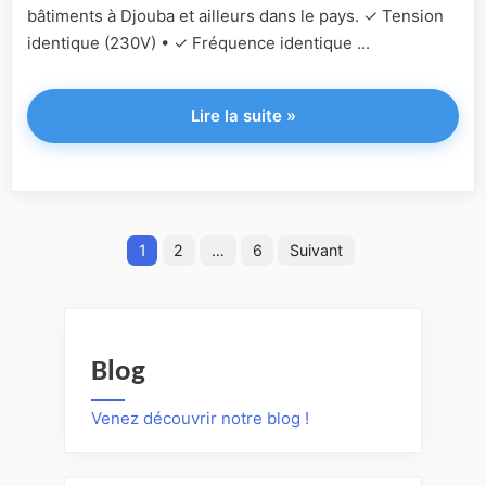
bâtiments à Djouba et ailleurs dans le pays. ✓ Tension
identique (230V) • ✓ Fréquence identique ...
"Soudan
Lire la suite
»
du
Sud"
1
2
…
6
Suivant
Pagination
des
publications
Blog
Venez découvrir notre blog !