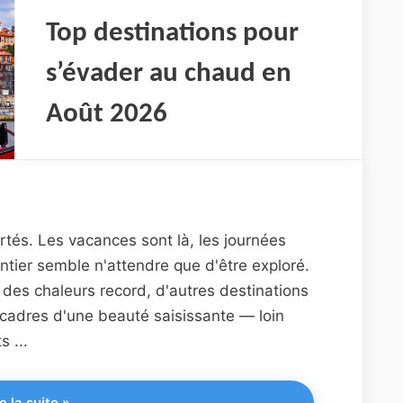
en
Août
Top destinations pour
2026"
s’évader au chaud en
Août 2026
rtés. Les vacances sont là, les journées
entier semble n'attendre que d'être exploré.
s des chaleurs record, d'autres destinations
 cadres d'une beauté saisissante — loin
 ...
"Top
e la suite
»