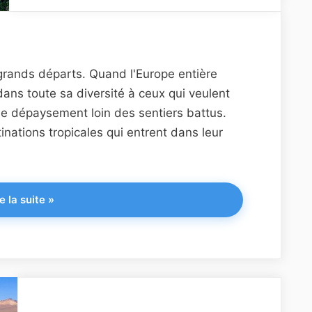
 grands départs. Quand l'Europe entière
ans toute sa diversité à ceux qui veulent
et le dépaysement loin des sentiers battus.
tinations tropicales qui entrent dans leur
"Top
e la suite
»
destinations
pour
s’évader
au
chaud
en