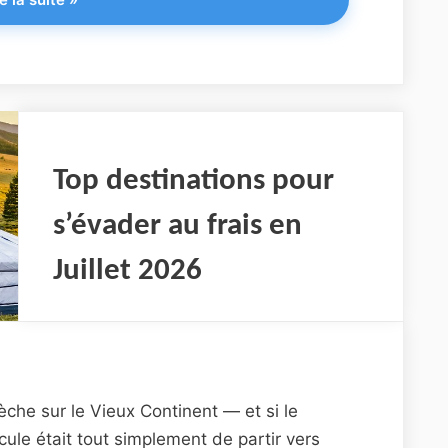
destinations
pour
s’évader
au
chaud
en
Août
Top destinations pour
2026"
s’évader au frais en
Juillet 2026
èche sur le Vieux Continent — et si le
ule était tout simplement de partir vers