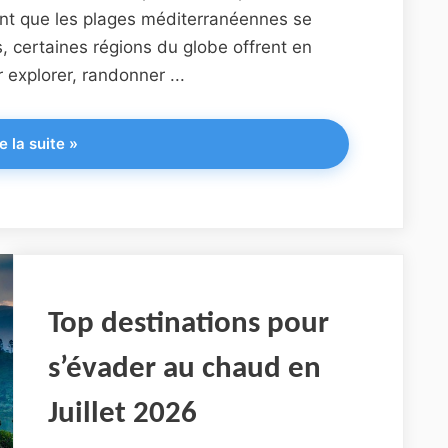
nt que les plages méditerranéennes se
 certaines régions du globe offrent en
 explorer, randonner ...
"Top
e la suite
»
destinations
pour
s’évader
au
frais
en
Juillet
Top destinations pour
2026"
s’évader au chaud en
Juillet 2026