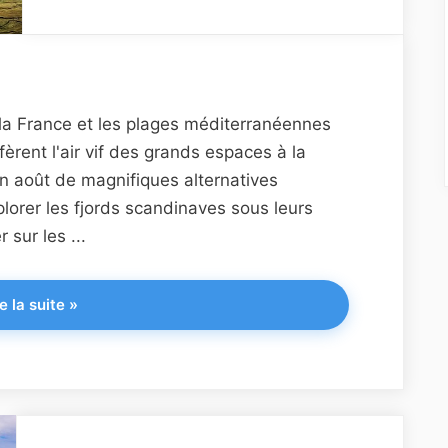
r la France et les plages méditerranéennes
èrent l'air vif des grands espaces à la
en août de magnifiques alternatives
plorer les fjords scandinaves sous leurs
 sur les ...
"Top
e la suite
»
destinations
pour
s’évader
au
frais