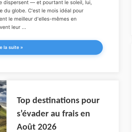
e dispersent — et pourtant le soleil, lui,
e du globe. C'est le mois idéal pour
ent le meilleur d'elles-mêmes en
ent leur ...
"Top
e la suite
»
destinations
pour
s’évader
au
chaud
en
Septembre
Top destinations pour
2026"
s’évader au frais en
Août 2026