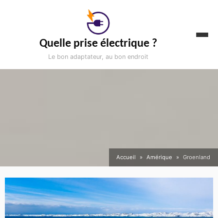
Aller
au
contenu
Quelle prise électrique ?
Le bon adaptateur, au bon endroit
Accueil
Amérique
Groenland