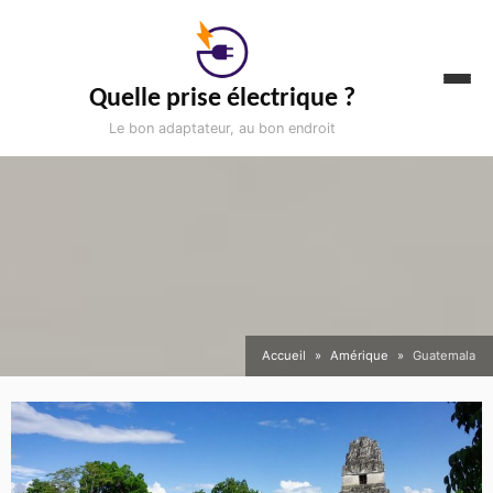
Aller
au
contenu
Quelle prise électrique ?
Le bon adaptateur, au bon endroit
Accueil
Amérique
Guatemala