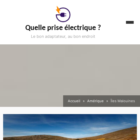
Aller
au
contenu
Quelle prise électrique ?
Le bon adaptateur, au bon endroit
Accueil
Amérique
Îles Malouines