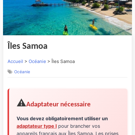
Îles Samoa
Accueil
>
Océanie
> Îles Samoa
Océanie
⚠️
Adaptateur nécessaire
Vous devez obligatoirement utiliser un
adaptateur type I
pour brancher vos
appareils français aux Îles Samoa. Les prises