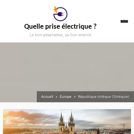
Aller
au
contenu
Quelle prise électrique ?
Le bon adaptateur, au bon endroit
Accueil
Europe
République tchèque (Tchéquie)