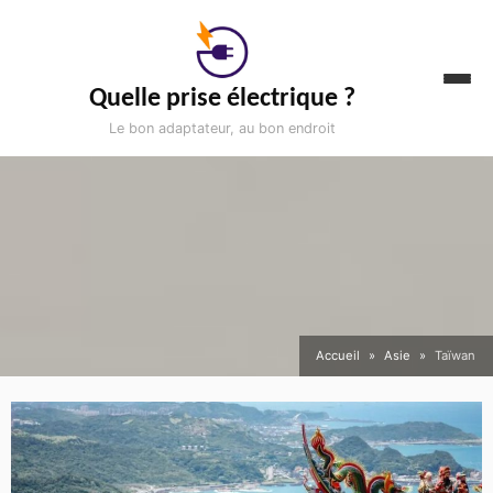
Aller
au
contenu
Quelle prise électrique ?
Le bon adaptateur, au bon endroit
Accueil
Asie
Taïwan