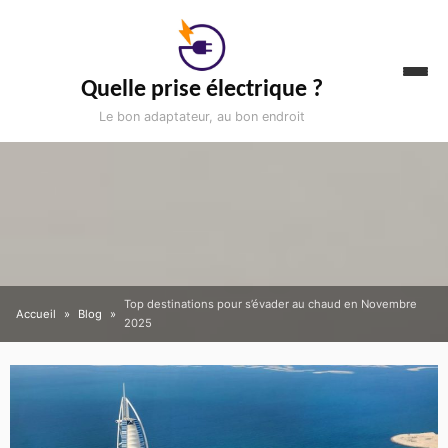
Aller
au
contenu
Quelle prise électrique ?
Le bon adaptateur, au bon endroit
Top destinations pour s’évader au chaud en Novembre
Accueil
Blog
2025