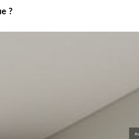
ue ?
Ac