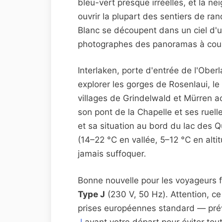
bleu-vert presque irréelles, et la ne
ouvrir la plupart des sentiers de ra
Blanc se découpent dans un ciel d'un
photographes des panoramas à coupe
Interlaken, porte d'entrée de l'Ober
explorer les gorges de Rosenlaui, le
villages de Grindelwald et Mürren a
son pont de la Chapelle et ses ruel
et sa situation au bord du lac des 
(14–22 °C en vallée, 5–12 °C en alti
jamais suffoquer.
Bonne nouvelle pour les voyageurs fra
Type J
(230 V, 50 Hz). Attention, ce
prises européennes standard — pré
J
avant votre départ pour éviter tout