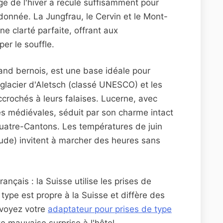
ige de l'hiver a reculé suffisamment pour
ndonnée. La Jungfrau, le Cervin et le Mont-
e clarté parfaite, offrant aux
r le souffle.
land bernois, est une base idéale pour
 glacier d'Aletsch (classé UNESCO) et les
ccrochés à leurs falaises. Lucerne, avec
les médiévales, séduit par son charme intact
Quatre-Cantons. Les températures de juin
tude) invitent à marcher des heures sans
nçais : la Suisse utilise les prises de
 type est propre à la Suisse et diffère des
voyez votre
adaptateur pour prises de type
e mauvaise surprise à l'hôtel.